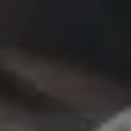
Приемная кампания
ABITFTMI@EDU.ITMO.RU
Руководитель программы
Михаил Покидько
Контактное лицо
Александра Шаронова
ADSHARONOVA@ITMO.RU