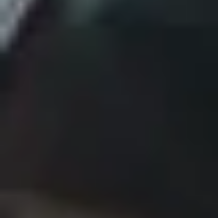
Отправляя данные вы принимаете условия
пользовательского
соглашения
Приемная кампания
ABITFTMI@EDU.ITMO.RU
Руководитель программы
Михаил Покидько
Контактное лицо
Александра Шаронова