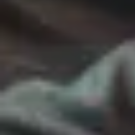
ADSHARONOVA@ITMO.RU
+7 (981) 841-31-98
Мы в соцсетях
ВКОНТАКТЕ
TELEGRAM
ПОДКАСТ
БЛОГ НА VC.RU
ПОЛИТИКА КОНФИДЕНЦИАЛЬНОСТИ
РАЗРАБОТКА САЙТА